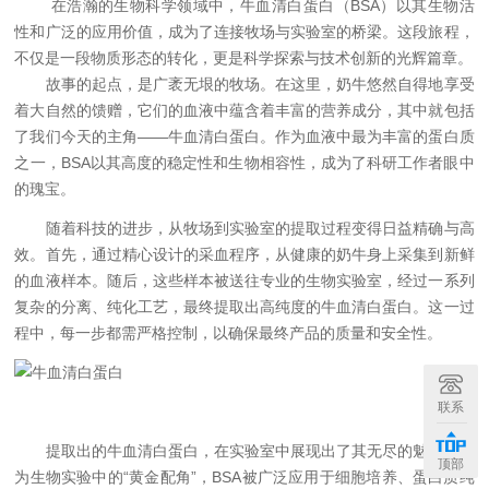
在浩瀚的生物科学领域中，牛血清白蛋白（BSA）以其生物活
性和广泛的应用价值，成为了连接牧场与实验室的桥梁。这段旅程，
不仅是一段物质形态的转化，更是科学探索与技术创新的光辉篇章。
故事的起点，是广袤无垠的牧场。在这里，奶牛悠然自得地享受
着大自然的馈赠，它们的血液中蕴含着丰富的营养成分，其中就包括
了我们今天的主角——牛血清白蛋白。作为血液中最为丰富的蛋白质
之一，BSA以其高度的稳定性和生物相容性，成为了科研工作者眼中
的瑰宝。
随着科技的进步，从牧场到实验室的提取过程变得日益精确与高
效。首先，通过精心设计的采血程序，从健康的奶牛身上采集到新鲜
的血液样本。随后，这些样本被送往专业的生物实验室，经过一系列
复杂的分离、纯化工艺，最终提取出高纯度的牛血清白蛋白。这一过
程中，每一步都需严格控制，以确保最终产品的质量和安全性。
联系
提取出的牛血清白蛋白，在实验室中展现出了其无尽的魅力。作
顶部
为生物实验中的“黄金配角”，BSA被广泛应用于细胞培养、蛋白质纯