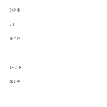
胰岛素
LH
雌二醇
17-OH-
苯妥英