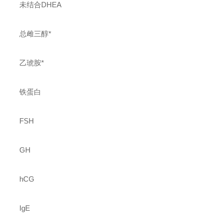
未结合DHEA
总雌三醇*
乙琥胺*
铁蛋白
FSH
GH
hCG
IgE