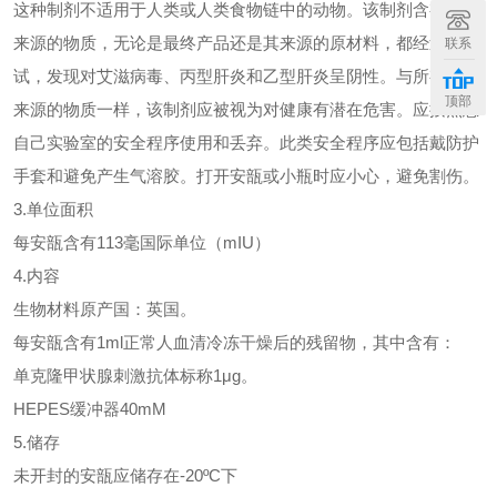
这种制剂不适用于人类或人类食物链中的动物。该制剂含有人类
来源的物质，无论是最终产品还是其来源的原材料，都经过测
联系
试，发现对艾滋病毒、丙型肝炎和乙型肝炎呈阴性。与所有生物
顶部
来源的物质一样，该制剂应被视为对健康有潜在危害。应按照您
自己实验室的安全程序使用和丢弃。此类安全程序应包括戴防护
手套和避免产生气溶胶。打开安瓿或小瓶时应小心，避免割伤。
3.单位面积
每安瓿含有113毫国际单位（mIU）
4.内容
生物材料原产国：英国。
每安瓿含有1ml正常人血清冷冻干燥后的残留物，其中含有：
单克隆甲状腺刺激抗体标称1μg。
HEPES缓冲器40mM
5.储存
未开封的安瓿应储存在-20ºC下