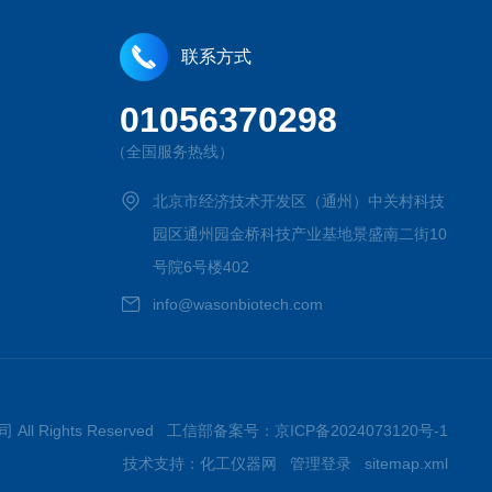
联系方式
01056370298
（全国服务热线）
北京市经济技术开发区（通州）中关村科技
园区通州园金桥科技产业基地景盛南二街10
号院6号楼402
info@wasonbiotech.com
All Rights Reserved 工信部备案号：
京ICP备2024073120号-1
技术支持：
化工仪器网
管理登录
sitemap.xml