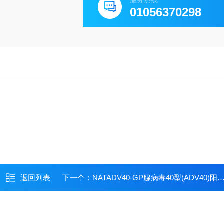
服务热线
01056370298
返回列表
下一个：
NATADV40-GP腺病毒40型(ADV40)阳性质控品(粪基质)