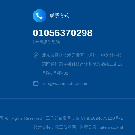
联系方式
01056370298
（全国服务热线）
北京市经济技术开发区（通州）中关村科技
园区通州园金桥科技产业基地景盛南二街10
号院6号楼402
info@wasonbiotech.com
All Rights Reserved 工信部备案号：
京ICP备2024073120号-1
技术支持：
化工仪器网
管理登录
sitemap.xml