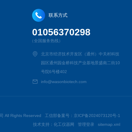
联系方式
01056370298
（全国服务热线）
北京市经济技术开发区（通州）中关村科技
园区通州园金桥科技产业基地景盛南二街10
号院6号楼402
info@wasonbiotech.com
All Rights Reserved 工信部备案号：
京ICP备2024073120号-1
技术支持：
化工仪器网
管理登录
sitemap.xml