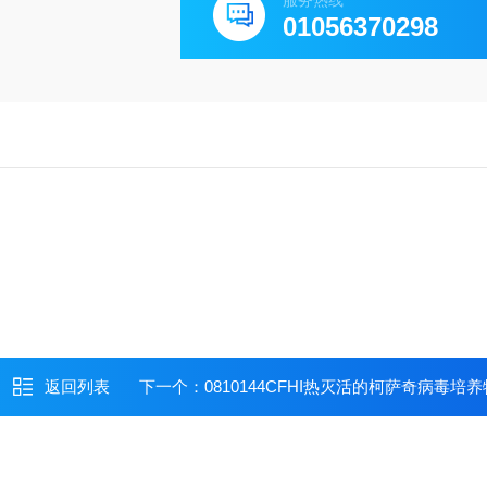
服务热线
01056370298
返回列表
下一个：
0810144CFHI热灭活的柯萨奇病毒培养