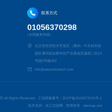
联系方式
01056370298
（全国服务热线）
北京市经济技术开发区（通州）中关村科技
园区通州园金桥科技产业基地景盛南二街10
号院6号楼402
info@wasonbiotech.com
All Rights Reserved 工信部备案号：
京ICP备2024073120号-1
技术支持：
化工仪器网
管理登录
sitemap.xml