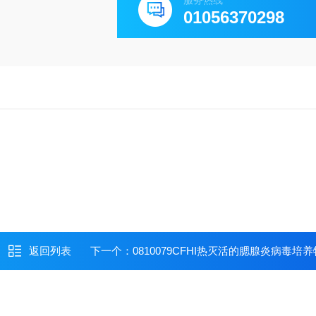
服务热线
01056370298
返回列表
下一个：
0810079CFHI热灭活的腮腺炎病毒培养