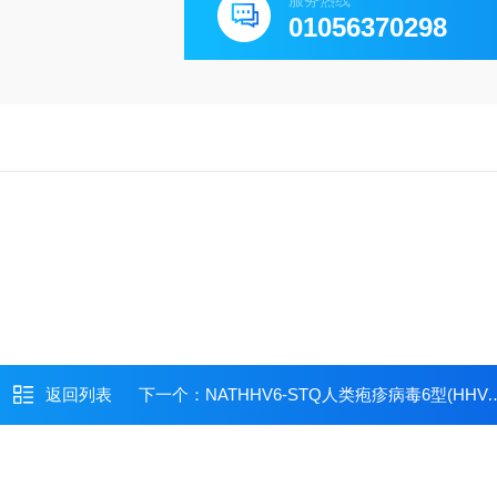
服务热线
01056370298
返回列表
下一个：
NATHHV6-STQ人类疱疹病毒6型(HHV-6)定量质控