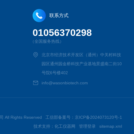
联系方式
01056370298
（全国服务热线）
北京市经济技术开发区（通州）中关村科技
园区通州园金桥科技产业基地景盛南二街10
号院6号楼402
info@wasonbiotech.com
All Rights Reserved 工信部备案号：
京ICP备2024073120号-1
技术支持：
化工仪器网
管理登录
sitemap.xml