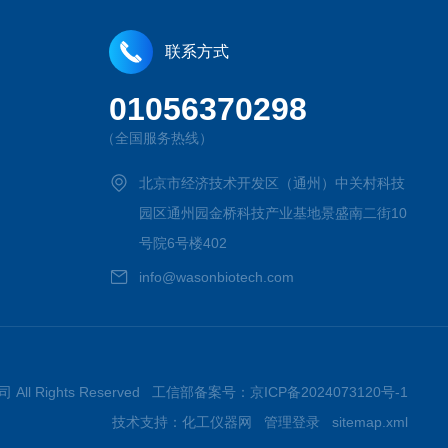
联系方式
01056370298
（全国服务热线）
北京市经济技术开发区（通州）中关村科技
园区通州园金桥科技产业基地景盛南二街10
号院6号楼402
info@wasonbiotech.com
All Rights Reserved 工信部备案号：
京ICP备2024073120号-1
技术支持：
化工仪器网
管理登录
sitemap.xml