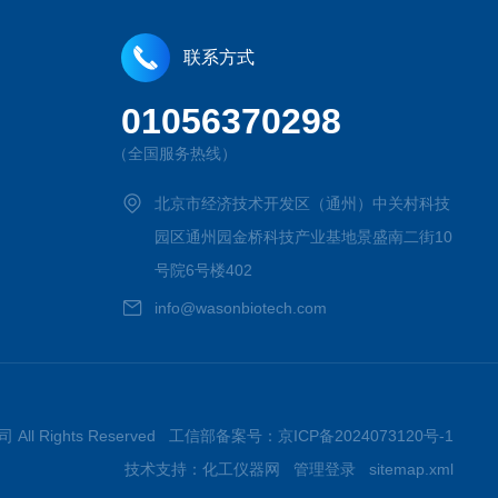
联系方式
01056370298
（全国服务热线）
北京市经济技术开发区（通州）中关村科技
园区通州园金桥科技产业基地景盛南二街10
号院6号楼402
info@wasonbiotech.com
All Rights Reserved 工信部备案号：
京ICP备2024073120号-1
技术支持：
化工仪器网
管理登录
sitemap.xml